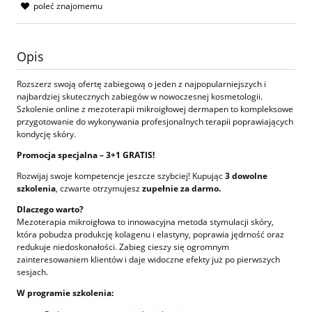
poleć znajomemu
Opis
Rozszerz swoją ofertę zabiegową o jeden z najpopularniejszych i
najbardziej skutecznych zabiegów w nowoczesnej kosmetologii.
Szkolenie online z mezoterapii mikroigłowej dermapen to kompleksowe
przygotowanie do wykonywania profesjonalnych terapii poprawiających
kondycję skóry.
Promocja specjalna – 3+1 GRATIS!
Rozwijaj swoje kompetencje jeszcze szybciej! Kupując
3 dowolne
szkolenia
, czwarte otrzymujesz
zupełnie za darmo.
Dlaczego warto?
Mezoterapia mikroigłowa to innowacyjna metoda stymulacji skóry,
która pobudza produkcję kolagenu i elastyny, poprawia jędrność oraz
redukuje niedoskonałości. Zabieg cieszy się ogromnym
zainteresowaniem klientów i daje widoczne efekty już po pierwszych
sesjach.
W programie szkolenia: