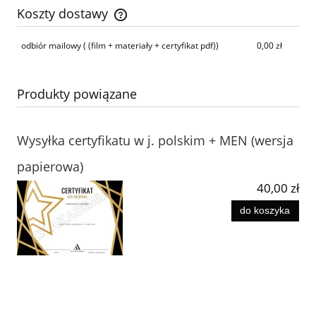
Koszty dostawy
Cena nie zawiera ewentualnych kosztów płatności
odbiór mailowy
( (film + materiały + certyfikat pdf))
0,00 zł
Produkty powiązane
Wysyłka certyfikatu w j. polskim + MEN (wersja
papierowa)
40,00 zł
do koszyka