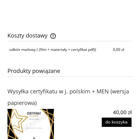
Koszty dostawy
Cena nie zawiera ewentualnych kosztów płatności
odbiór mailowy
( (film + materiały + certyfikat pdf))
0,00 zł
Produkty powiązane
Wysyłka certyfikatu w j. polskim + MEN (wersja
papierowa)
40,00 zł
do koszyka