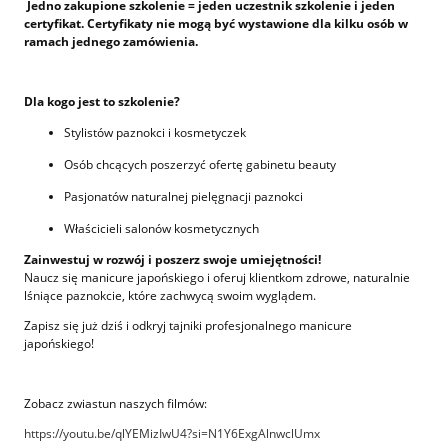
Jedno zakupione szkolenie = jeden uczestnik szkolenie i jeden
certyfikat. Certyfikaty nie mogą być wystawione dla kilku osób w
ramach jednego zamówienia.
Dla kogo jest to szkolenie?
Stylistów paznokci i kosmetyczek
Osób chcących poszerzyć ofertę gabinetu beauty
Pasjonatów naturalnej pielęgnacji paznokci
Właścicieli salonów kosmetycznych
Zainwestuj w rozwój i poszerz swoje umiejętności!
Naucz się manicure japońskiego i oferuj klientkom zdrowe, naturalnie
lśniące paznokcie, które zachwycą swoim wyglądem.
Zapisz się już dziś i odkryj tajniki profesjonalnego manicure
japońskiego!
Zobacz zwiastun naszych filmów:
https://youtu.be/qlYEMizIwU4?si=N1Y6ExgAlnwclUmx