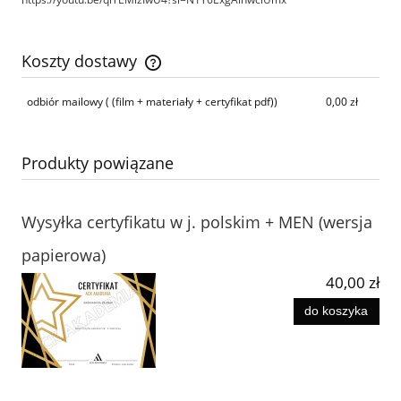
Koszty dostawy
Cena nie zawiera ewentualnych kosztów płatności
odbiór mailowy
( (film + materiały + certyfikat pdf))
0,00 zł
Produkty powiązane
Wysyłka certyfikatu w j. polskim + MEN (wersja
papierowa)
40,00 zł
do koszyka