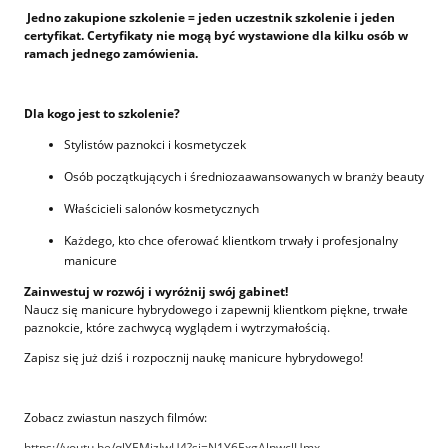
Jedno zakupione szkolenie = jeden uczestnik szkolenie i jeden
certyfikat. Certyfikaty nie mogą być wystawione dla kilku osób w
ramach jednego zamówienia.
Dla kogo jest to szkolenie?
Stylistów paznokci i kosmetyczek
Osób początkujących i średniozaawansowanych w branży beauty
Właścicieli salonów kosmetycznych
Każdego, kto chce oferować klientkom trwały i profesjonalny
manicure
Zainwestuj w rozwój i wyróżnij swój gabinet!
Naucz się manicure hybrydowego i zapewnij klientkom piękne, trwałe
paznokcie, które zachwycą wyglądem i wytrzymałością.
Zapisz się już dziś i rozpocznij naukę manicure hybrydowego!
Zobacz zwiastun naszych filmów:
https://youtu.be/qlYEMizIwU4?si=N1Y6ExgAlnwclUmx