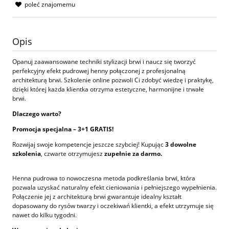
poleć znajomemu
Opis
Opanuj zaawansowane techniki stylizacji brwi i naucz się tworzyć
perfekcyjny efekt pudrowej henny połączonej z profesjonalną
architekturą brwi. Szkolenie online pozwoli Ci zdobyć wiedzę i praktykę,
dzięki której każda klientka otrzyma estetyczne, harmonijne i trwałe
brwi.
Dlaczego warto?
Promocja specjalna – 3+1 GRATIS!
Rozwijaj swoje kompetencje jeszcze szybciej! Kupując
3 dowolne
szkolenia
, czwarte otrzymujesz
zupełnie za darmo.
Henna pudrowa to nowoczesna metoda podkreślania brwi, która
pozwala uzyskać naturalny efekt cieniowania i pełniejszego wypełnienia.
Połączenie jej z architekturą brwi gwarantuje idealny kształt
dopasowany do rysów twarzy i oczekiwań klientki, a efekt utrzymuje się
nawet do kilku tygodni.