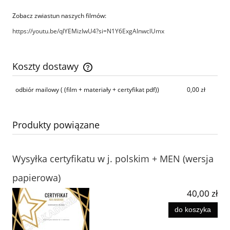
Zobacz zwiastun naszych filmów:
https://youtu.be/qlYEMizIwU4?si=N1Y6ExgAlnwclUmx
Koszty dostawy
Cena nie zawiera ewentualnych kosztów płatności
odbiór mailowy
( (film + materiały + certyfikat pdf))
0,00 zł
Produkty powiązane
Wysyłka certyfikatu w j. polskim + MEN (wersja
papierowa)
40,00 zł
do koszyka