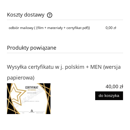
Koszty dostawy
Cena nie zawiera ewentualnych kosztów płatności
odbiór mailowy
( (film + materiały + certyfikat pdf))
0,00 zł
Produkty powiązane
Wysyłka certyfikatu w j. polskim + MEN (wersja
papierowa)
40,00 zł
do koszyka