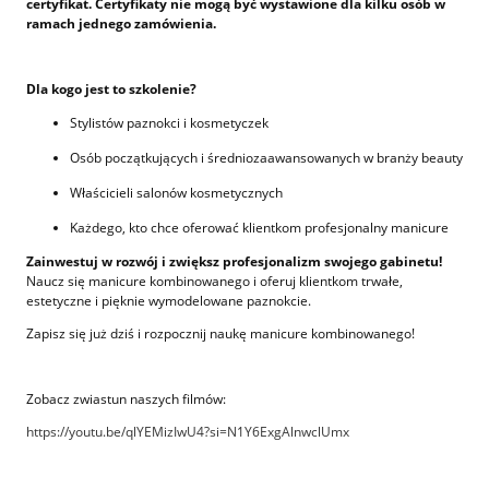
certyfikat. Certyfikaty nie mogą być wystawione dla kilku osób w
ramach jednego zamówienia.
Dla kogo jest to szkolenie?
Stylistów paznokci i kosmetyczek
Osób początkujących i średniozaawansowanych w branży beauty
Właścicieli salonów kosmetycznych
Każdego, kto chce oferować klientkom profesjonalny manicure
Zainwestuj w rozwój i zwiększ profesjonalizm swojego gabinetu!
Naucz się manicure kombinowanego i oferuj klientkom trwałe,
estetyczne i pięknie wymodelowane paznokcie.
Zapisz się już dziś i rozpocznij naukę manicure kombinowanego!
Zobacz zwiastun naszych filmów:
https://youtu.be/qlYEMizIwU4?si=N1Y6ExgAlnwclUmx