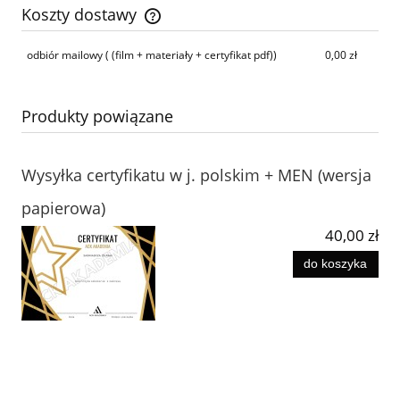
Koszty dostawy
Cena nie zawiera ewentualnych kosztów płatności
odbiór mailowy
( (film + materiały + certyfikat pdf))
0,00 zł
Produkty powiązane
Wysyłka certyfikatu w j. polskim + MEN (wersja
papierowa)
40,00 zł
do koszyka